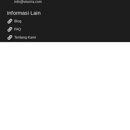
info@visorra.com
Informasi Lain
Blog
FAQ
Tentang Kami
Kebijakan Privasi
Layanan Kami
Jasa Video Animasi 2D & 3D
Jasa Video Promosi & Video Iklan TV
Jasa Video Company Profile
Jasa Video Konten Sosial Media
Jasa Video YouTube
Jasa Video Sosialisasi
Jasa Dokumentasi Video Event