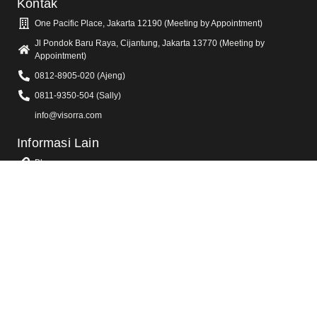
Kontak
One Pacific Place, Jakarta 12190 (Meeting by Appointment)
Jl Pondok Baru Raya, Cijantung, Jakarta 13770 (Meeting by
Appointment)
0812-8905-020 (Ajeng)
0811-9350-504 (Sally)
info@visorra.com
Informasi Lain
Blog
FAQ
Tentang Kami
Kebijakan Privasi
Layanan Kami
Jasa Video Animasi 2D & 3D
Jasa Video Promosi & Video Iklan TV
Jasa Video Company Profile