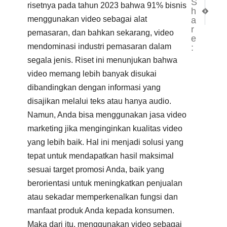
S
NEXT
PRE
risetnya pada tahun 2023 bahwa 91% bisnis
h
Video 
Apa 
menggunakan video sebagai alat
a
r
pemasaran, dan bahkan sekarang, video
e
mendominasi industri pemasaran dalam
:
segala jenis. Riset ini menunjukan bahwa
video memang lebih banyak disukai
dibandingkan dengan informasi yang
disajikan melalui teks atau hanya audio.
Namun, Anda bisa menggunakan jasa video
marketing jika menginginkan kualitas video
yang lebih baik. Hal ini menjadi solusi yang
tepat untuk mendapatkan hasil maksimal
sesuai target promosi Anda, baik yang
berorientasi untuk meningkatkan penjualan
atau sekadar memperkenalkan fungsi dan
manfaat produk Anda kepada konsumen.
Maka dari itu, menggunakan video sebagai