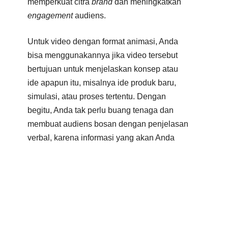
memperkuat citra
brand
dan meningkatkan
engagement
audiens.
Untuk video dengan format animasi, Anda
bisa menggunakannya jika video tersebut
bertujuan untuk menjelaskan konsep atau
ide apapun itu, misalnya ide produk baru,
simulasi, atau proses tertentu. Dengan
begitu, Anda tak perlu buang tenaga dan
membuat audiens bosan dengan penjelasan
verbal, karena informasi yang akan Anda
sampaikan akan disajikan dengan apik dan
menarik di dalam video marketing tersebut.
Sedangkan untuk video shooting, Anda bisa
memanfaatkan opsi ini untuk video yang
kontennya bertujuan untuk menampilkan