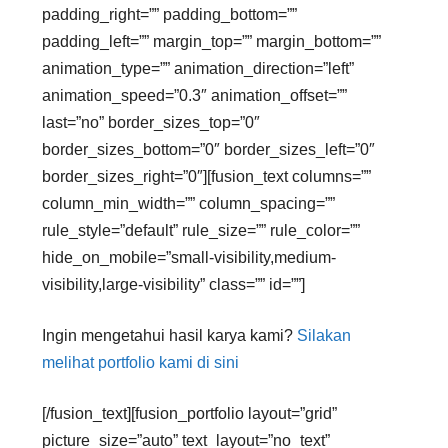
padding_right=”” padding_bottom=””
padding_left=”” margin_top=”” margin_bottom=””
animation_type=”” animation_direction=”left”
animation_speed=”0.3″ animation_offset=””
last=”no” border_sizes_top=”0″
border_sizes_bottom=”0″ border_sizes_left=”0″
border_sizes_right=”0″][fusion_text columns=””
column_min_width=”” column_spacing=””
rule_style=”default” rule_size=”” rule_color=””
hide_on_mobile=”small-visibility,medium-
visibility,large-visibility” class=”” id=””]
Ingin mengetahui hasil karya kami?
Silakan
melihat portfolio kami di sini
[/fusion_text][fusion_portfolio layout=”grid”
picture_size=”auto” text_layout=”no_text”