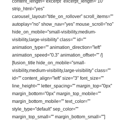
content_length=”excerpt” excerpt_length=”10″
strip_html=”yes”
carousel_layout=”title_on_rollover” scroll_items=””
autoplay=”no” show_nav=”yes” mouse_scroll=”no”
hide_on_mobile=”small-visibility,medium-
visibility,large-visibility” class=”” id=””
animation_type=”” animation_direction=”left”
animation_speed=”0.3″ animation_offset=”” /]
[fusion_title hide_on_mobile=”small-
visibility,medium-visibility,large-visibility” class=””
id=”” content_align=”left” size=”3″ font_size=””
line_height=”” letter_spacing=”” margin_top=”0px”
margin_bottom=”0px” margin_top_mobile=””
margin_bottom_mobile=”” text_color=””
style_type=”default” sep_color=””
margin_top_small=”” margin_bottom_small=””]