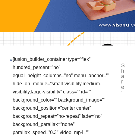
[fusion_builder_container type=”flex”
S
NEXT
PR
hundred_percent=”no”
h
Jasa P
Ja
equal_height_columns=”no” menu_anchor=””
a
r
hide_on_mobile=”small-visibility,medium-
e
visibility,large-visibility” class=”” id=””
:
background_color=”” background_image=””
background_position=”center center”
background_repeat=”no-repeat” fade=”no”
background_parallax=”none”
parallax_speed=”0.3″ video_mp4=””