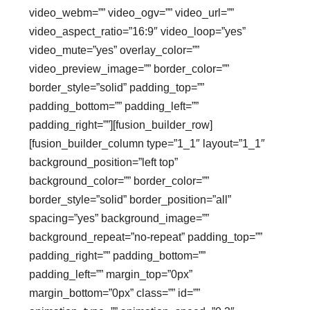
video_webm=”” video_ogv=”” video_url=””
video_aspect_ratio=”16:9″ video_loop=”yes”
video_mute=”yes” overlay_color=””
video_preview_image=”” border_color=””
border_style=”solid” padding_top=””
padding_bottom=”” padding_left=””
padding_right=””][fusion_builder_row]
[fusion_builder_column type=”1_1″ layout=”1_1″
background_position=”left top”
background_color=”” border_color=””
border_style=”solid” border_position=”all”
spacing=”yes” background_image=””
background_repeat=”no-repeat” padding_top=””
padding_right=”” padding_bottom=””
padding_left=”” margin_top=”0px”
margin_bottom=”0px” class=”” id=””