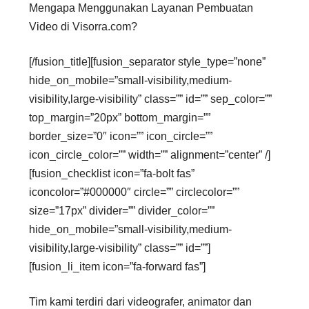
Mengapa Menggunakan Layanan Pembuatan
Video di Visorra.com?
[/fusion_title][fusion_separator style_type=”none”
hide_on_mobile=”small-visibility,medium-
visibility,large-visibility” class=”” id=”” sep_color=””
top_margin=”20px” bottom_margin=””
border_size=”0″ icon=”” icon_circle=””
icon_circle_color=”” width=”” alignment=”center” /]
[fusion_checklist icon=”fa-bolt fas”
iconcolor=”#000000″ circle=”” circlecolor=””
size=”17px” divider=”” divider_color=””
hide_on_mobile=”small-visibility,medium-
visibility,large-visibility” class=”” id=””]
[fusion_li_item icon=”fa-forward fas”]
Tim kami terdiri dari videografer, animator dan