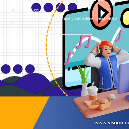
April 7, 2023
Jasa video dokumentasi
,
jasa video editing
,
Jasa Video
Iklan TV