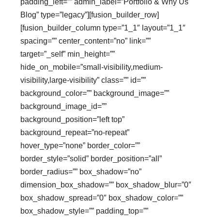
padding_left=”” admin_label=”Portfolio & Why Us
Blog” type=”legacy”][fusion_builder_row]
[fusion_builder_column type=”1_1″ layout=”1_1″
spacing=”” center_content=”no” link=””
target=”_self” min_height=””
hide_on_mobile=”small-visibility,medium-
visibility,large-visibility” class=”” id=””
background_color=”” background_image=””
background_image_id=””
background_position=”left top”
background_repeat=”no-repeat”
hover_type=”none” border_color=””
border_style=”solid” border_position=”all”
border_radius=”” box_shadow=”no”
dimension_box_shadow=”” box_shadow_blur=”0″
box_shadow_spread=”0″ box_shadow_color=””
box_shadow_style=”” padding_top=””