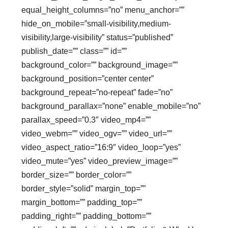
equal_height_columns=”no” menu_anchor=””
hide_on_mobile=”small-visibility,medium-
visibility,large-visibility” status=”published”
publish_date=”” class=”” id=””
background_color=”” background_image=””
background_position=”center center”
background_repeat=”no-repeat” fade=”no”
background_parallax=”none” enable_mobile=”no”
parallax_speed=”0.3″ video_mp4=””
video_webm=”” video_ogv=”” video_url=””
video_aspect_ratio=”16:9″ video_loop=”yes”
video_mute=”yes” video_preview_image=””
border_size=”” border_color=””
border_style=”solid” margin_top=””
margin_bottom=”” padding_top=””
padding_right=”” padding_bottom=””