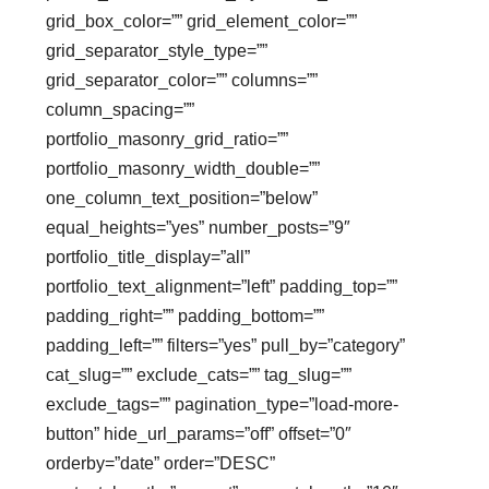
grid_box_color=”” grid_element_color=””
grid_separator_style_type=””
grid_separator_color=”” columns=””
column_spacing=””
portfolio_masonry_grid_ratio=””
portfolio_masonry_width_double=””
one_column_text_position=”below”
equal_heights=”yes” number_posts=”9″
portfolio_title_display=”all”
portfolio_text_alignment=”left” padding_top=””
padding_right=”” padding_bottom=””
padding_left=”” filters=”yes” pull_by=”category”
cat_slug=”” exclude_cats=”” tag_slug=””
exclude_tags=”” pagination_type=”load-more-
button” hide_url_params=”off” offset=”0″
orderby=”date” order=”DESC”