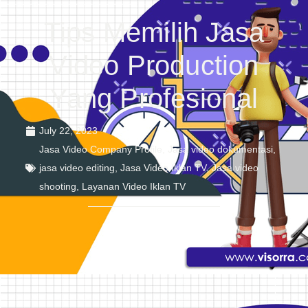
Tips Memilih Jasa
Video Production
Yang Profesional
July 22, 2023
Jasa Video Company Profile
,
Jasa video dokumentasi
,
jasa video editing
,
Jasa Video Iklan TV
,
Jasa video
shooting
,
Layanan Video Iklan TV