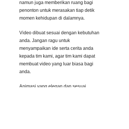
namun juga memberikan ruang bagi
penonton untuk merasakan tiap detik
momen kehidupan di dalamnya.
Video dibuat sesuai dengan kebutuhan
anda. Jangan ragu untuk
menyampaikan ide serta cerita anda
kepada tim kami, agar tim kami dapat
membuat video yang luar biasa bagi
anda.
Animasi yang elegan dan sesuai
dengan permintaan dan kebutuhan
anda. Kami memahami pentingnya
animasi dalam video yakni untuk
membantu anda menyampaikan pesan
anda. Oleh karena itu, kami akan