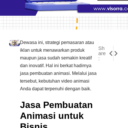
Dewasa ini, strategi pemasaran atau
Sh
NEXT
PREVI
iklan untuk menawarkan produk
are
Harga 
Jasa P
maupun jasa sudah semakin kreatif
:
dan inovatif. Hal ini berkat hadirnya
jasa pembuatan animasi. Melalui jasa
tersebut, kebutuhan video animasi
Anda dapat terpenuhi dengan baik.
Jasa Pembuatan
Animasi untuk
Bisnis