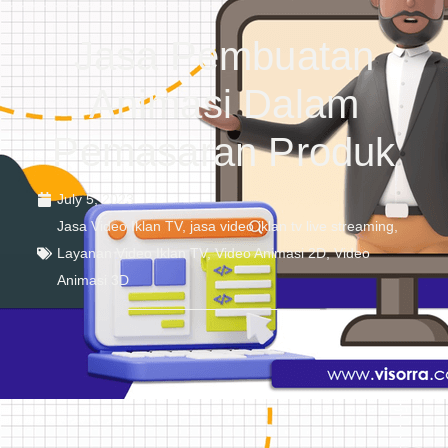
Jasa Pembuatan
Animasi Dalam
Pemasaran Produk
July 5, 2023
Jasa Video Iklan TV
,
jasa video iklan tv live streaming
,
Layanan Video Iklan TV
,
Video Animasi 2D
,
Video
Animasi 3D