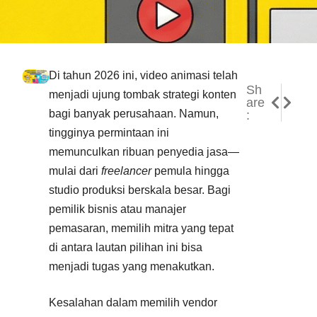
Di tahun 2026 ini, video animasi telah
Sh
NEXT
PREVI
menjadi ujung tombak strategi konten
are
8 Jeni
Mengap
bagi banyak perusahaan. Namun,
:
tingginya permintaan ini
memunculkan ribuan penyedia jasa—
mulai dari
freelancer
pemula hingga
studio produksi berskala besar. Bagi
pemilik bisnis atau manajer
pemasaran, memilih mitra yang tepat
di antara lautan pilihan ini bisa
menjadi tugas yang menakutkan.
Kesalahan dalam memilih vendor